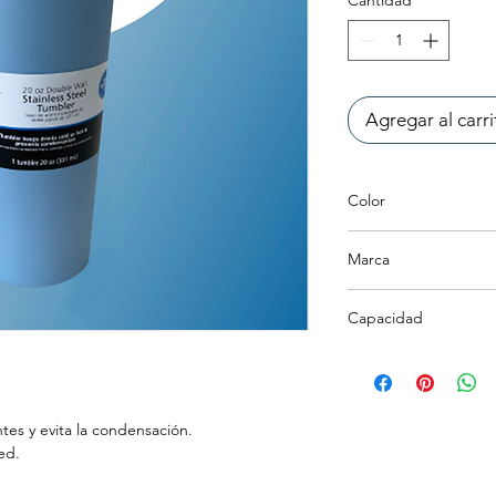
Agregar al carri
Color
Azul
Marca
Mainstays
Capacidad
20 Oz = 591ml
ntes y evita la condensación.
ed.