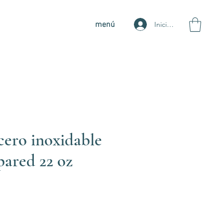
Iniciar sesión
menú
cero inoxidable
pared 22 oz