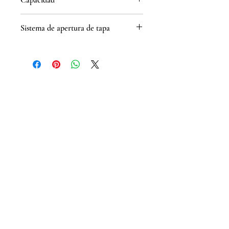
Capacidad
532ml = 18oz
Sistema de apertura de tapa
Deslizable
Contacto
(662) 215 7020