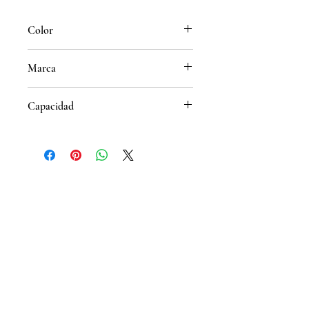
Color
Plata
Marca
Ozark trail
Capacidad
15 Oz